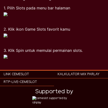
1. Pilih Slots pada menu bar halaman
2. Klik ikon Game Slots favorit kamu
3. Klik Spin untuk memulai permainan slots.
LINK CEMESLOT
KALKULATOR MIX PARLAY
RTP-LIVE-CEMESLOT
Supported by