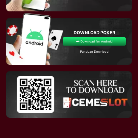
DOWNLOAD POKER
Download for Android
Panduan Download