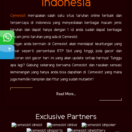
Indonesia
Cemeslot
merupakan salah satu situs taruhan online terbaik dan
terpercaya di indonesia yang menyediakan berbagai macam jenis
taruhan dan dapat hanya dengan 1 id anda sudah dapat berbagai
macam jenis taruhan yang ada di Cemeslot.
Dengan anda bermain di Cemeslot akan mendapat keuntungan yang
besar seperti persentase RTP Slot yang tinggi, pola gacor dan
bocoran slot gacor hari ini yang akan update setiap harinya! Tunggu
apa lagi? Gabung sekarang bersama Cemeslot dan rasakan sensasi
kemenangan yang hanya anda bisa dapatkan di Cemeslot yang mana
juga memiliki tampilan dan fitur yang sudah mutakhir!
Read More...
Exclusive Partners