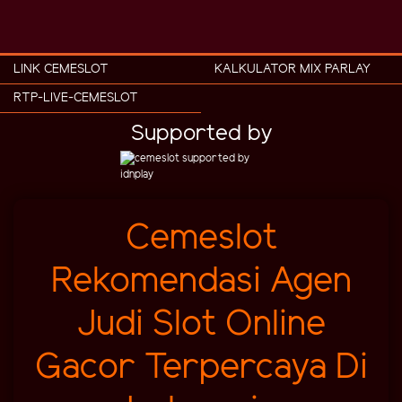
LINK CEMESLOT
KALKULATOR MIX PARLAY
RTP-LIVE-CEMESLOT
Supported by
Cemeslot
Rekomendasi Agen
Judi Slot Online
Gacor Terpercaya Di