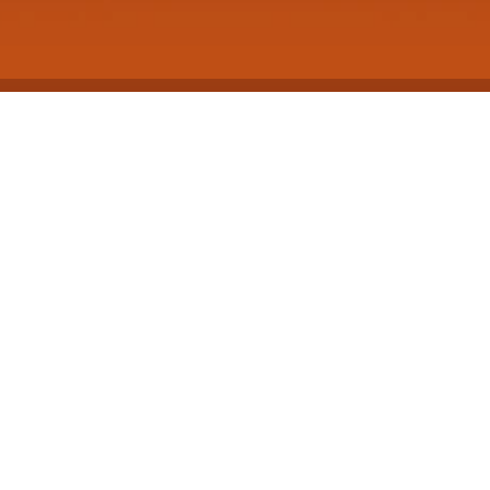
KALKULATOR MIX PARLAY
Lisensi
Supported by