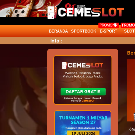
PROMO
PROM
BERANDA
SPORTBOOK
E-SPORT
SLOT
Info :
Be
Ke