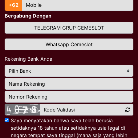
+62
Bergabung Dengan
TELEGRAM GRUP CEMESLOT
Whatsapp Cemeslot
Rekening Bank Anda
Saya menyatakan bahwa saya telah berusia
setidaknya 18 tahun atau setidaknya usia legal di
negara tempat saya tinggal (mana saja yang lebih