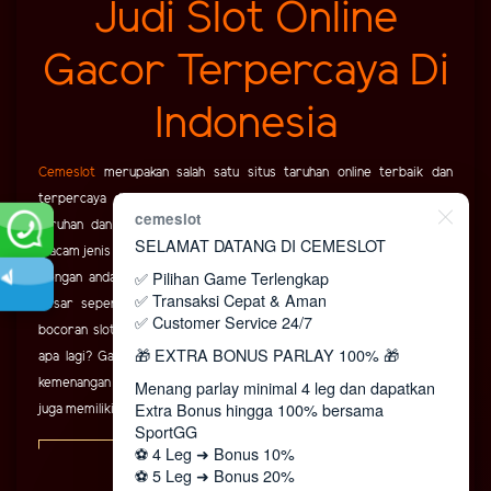
Judi Slot Online
Gacor Terpercaya Di
Indonesia
Cemeslot
merupakan salah satu situs taruhan online terbaik dan
terpercaya di indonesia yang menyediakan berbagai macam jenis
cemeslot
taruhan dan dapat hanya dengan 1 id anda sudah dapat berbagai
SELAMAT DATANG DI CEMESLOT
macam jenis taruhan yang ada di Cemeslot.
✅ Pilihan Game Terlengkap
Dengan anda bermain di Cemeslot akan mendapat keuntungan yang
✅ Transaksi Cepat & Aman
besar seperti persentase RTP Slot yang tinggi, pola gacor dan
✅ Customer Service 24/7
bocoran slot gacor hari ini yang akan update setiap harinya! Tunggu
🎁 EXTRA BONUS PARLAY 100% 🎁
apa lagi? Gabung sekarang bersama Cemeslot dan rasakan sensasi
kemenangan yang hanya anda bisa dapatkan di Cemeslot yang mana
Menang parlay minimal 4 leg dan dapatkan
Extra Bonus hingga 100% bersama
juga memiliki tampilan dan fitur yang sudah mutakhir!
SportGG
⚽️ 4 Leg ➜ Bonus 10%
Read More...
⚽️ 5 Leg ➜ Bonus 20%